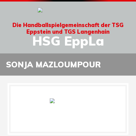
Die Handballspielgemeinschaft der TSG
Eppstein und TGS Langenhain
HSG EppLa
SONJA MAZLOUMPOUR