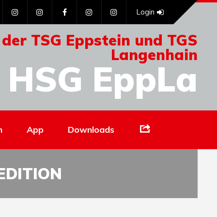
Login
 der TSG Eppstein und TGS
Langenhain
HSG EppLa
Links
n
App
Downloads
EDITION