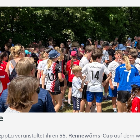
e
EppLa veranstaltet ihren
55. Rennewäms-Cup
auf dem w