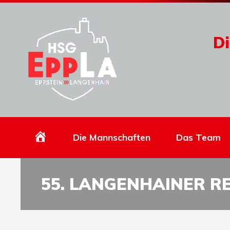
Di
Homepage
Die Mannschaften
Das Team
55. LANGENHAINER R