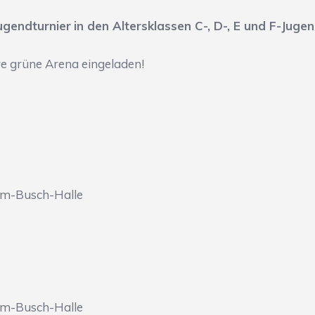
ugendturnier
in den Altersklassen C-, D-, E und F-Juge
re grüne Arena eingeladen!
elm-Busch-Halle
elm-Busch-Halle