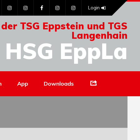
Login
 der TSG Eppstein und TGS
Langenhain
HSG EppLa
Links
n
App
Downloads