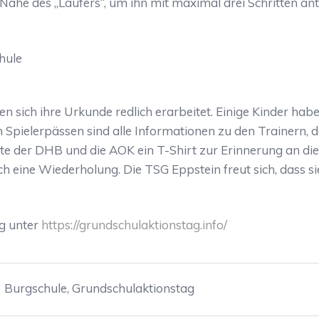
e Nähe des „Läufers“, um ihn mit maximal drei Schritten a
hule
n sich ihre Urkunde redlich erarbeitet. Einige Kinder ha
n Spielerpässen sind alle Informationen zu den Trainern, 
e der DHB und die AOK ein T-Shirt zur Erinnerung an die
 eine Wiederholung. Die TSG Eppstein freut sich, dass si
g unter
https://grundschulaktionstag.info/
Burgschule
,
Grundschulaktionstag