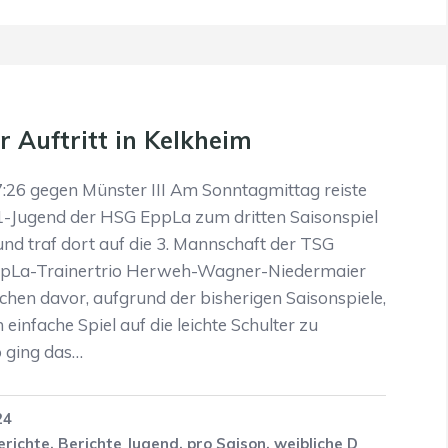
 Auftritt in Kelkheim
:26 gegen Münster III Am Sonntagmittag reiste
1-Jugend der HSG EppLa zum dritten Saisonspiel
nd traf dort auf die 3. Mannschaft der TSG
ppLa-Trainertrio Herweh-Wagner-Niedermaier
hen davor, aufgrund der bisherigen Saisonspiele,
 einfache Spiel auf die leichte Schulter zu
 ging das…
24
erichte
,
Berichte Jugend
,
pro Saison
,
weibliche D