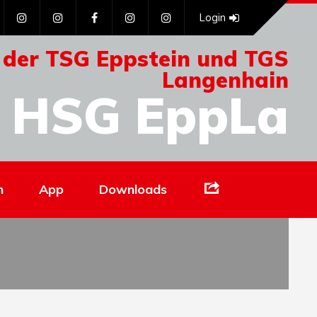
Login
 der TSG Eppstein und TGS
Langenhain
HSG EppLa
Links
n
App
Downloads