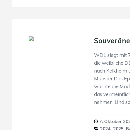
Souveräner
WD1 siegt mit 7
die weibliche D
nach Kelkheim u
Münster.Das E
warnte die Mädc
das vermeintlich
nehmen. Und so
7. Oktober 20
2024_2025
,
B