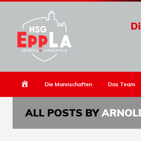
Di
Homepage
Die Mannschaften
Das Team
ALL POSTS BY
ARNOL