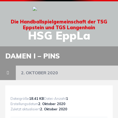
Die Handballspielgemeinschaft der TSG
Eppstein und TGS Langenhain
HSG EppLa
DAMEN I – PINS
2. OKTOBER 2020
Dateigröße
18.41 KB
Datei-Anzahl
1
Erstellungsdatum
2. Oktober 2020
Zuletzt aktualisiert
2. Oktober 2020