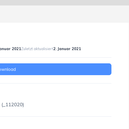
Januar 2021
Zuletzt aktualisiert
2. Januar 2021
ownload
g (_112020)