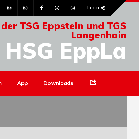
Login
 der TSG Eppstein und TGS
Langenhain
HSG EppLa
Links
n
App
Downloads