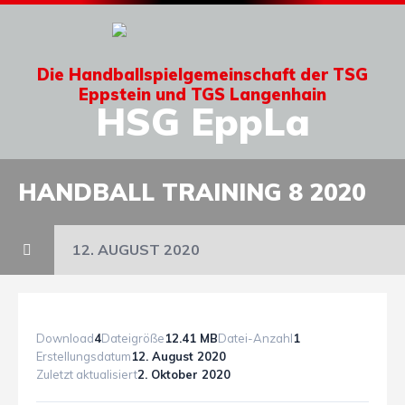
Die Handballspielgemeinschaft der TSG
Eppstein und TGS Langenhain
HSG EppLa
HANDBALL TRAINING 8 2020
12. AUGUST 2020
Download
4
Dateigröße
12.41 MB
Datei-Anzahl
1
Erstellungsdatum
12. August 2020
Zuletzt aktualisiert
2. Oktober 2020