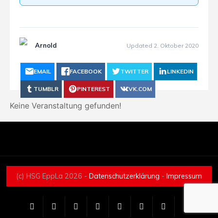
Arnold
Updated 2. Oktober 2020
EMAIL
FACEBOOK
TWITTER
LINKEDIN
TUMBLR
PINTEREST
VK.COM
Keine Veranstaltung gefunden!
(c) HSG EppLa 2026 -
Datenschutzerklärung
-
Impressum