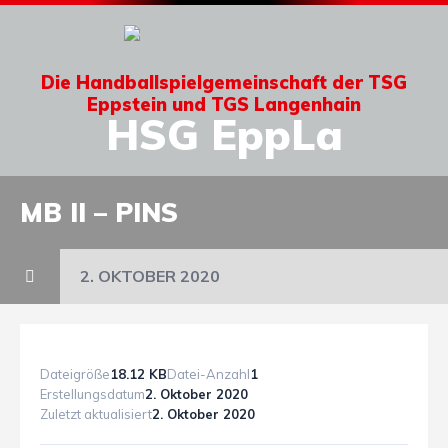
Die Handballspielgemeinschaft der TSG
Eppstein und TGS Langenhain
HSG EppLa
MB II – PINS
2. OKTOBER 2020
Dateigröße
18.12 KB
Datei-Anzahl
1
Erstellungsdatum
2. Oktober 2020
Zuletzt aktualisiert
2. Oktober 2020