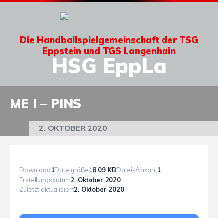
Die Handballspielgemeinschaft der TSG
Eppstein und TGS Langenhain
HSG EppLa
ME I – PINS
2. OKTOBER 2020
Download
1
Dateigröße
18.09 KB
Datei-Anzahl
1
Erstellungsdatum
2. Oktober 2020
Zuletzt aktualisiert
2. Oktober 2020