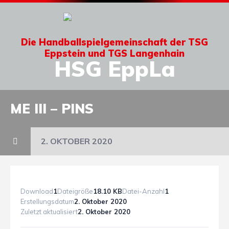
Die Handballspielgemeinschaft der TSG
Eppstein und TGS Langenhain
HSG EppLa
ME III – PINS
2. OKTOBER 2020
Download
1
Dateigröße
18.10 KB
Datei-Anzahl
1
Erstellungsdatum
2. Oktober 2020
Zuletzt aktualisiert
2. Oktober 2020