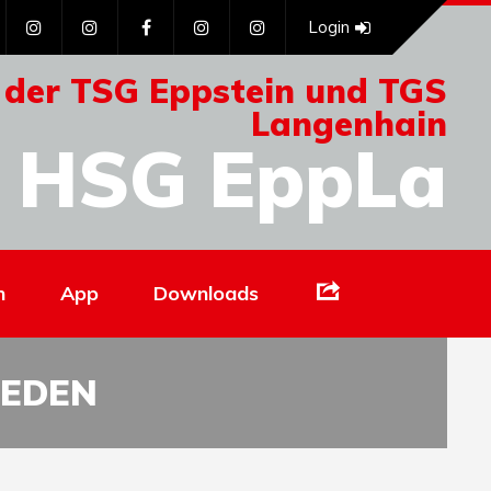
Login
 der TSG Eppstein und TGS
Langenhain
HSG EppLa
Links
n
App
Downloads
EEDEN