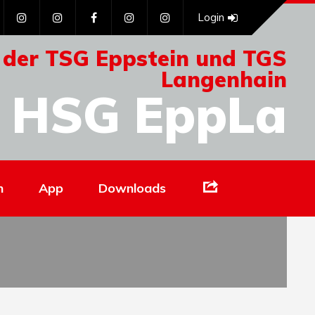
Login
 der TSG Eppstein und TGS
Langenhain
HSG EppLa
Links
n
App
Downloads