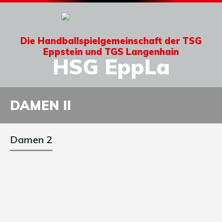
Die Handballspielgemeinschaft der TSG
Eppstein und TGS Langenhain
HSG EppLa
DAMEN II
Damen 2
14
Verena Prag