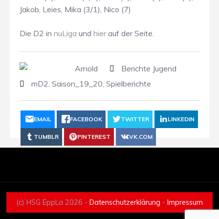
Jakob, Leies, Mika (3/1), Nico (7)
Die D2 in
nuLiga
und
hier
auf der Seite.
Arnold
Berichte Jugend
mD2
,
Saison_19_20
,
Spielberichte
EMAIL
FACEBOOK
TWITTER
LINKEDIN
TUMBLR
PINTEREST
VK.COM
(c) HSG EppLa 2026 -
Datenschutzerklärung
-
Impressum