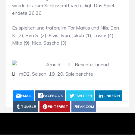
wurde bis zum Schlusspfiff verteidigt. Das Spiel
endete 26:26.
Es spielten und trafen: Im Tor Marius und Nils; Ben
K. (7), Ben S. (2), Elvis, Ivan, Jakob (1), Lasse (4),
Mika (9), Nico, Sascha (3)
Arnold
Berichte Jugend
mD2
,
Saison_19_20
,
Spielberichte
EMAIL
FACEBOOK
TWITTER
LINKEDIN
TUMBLR
PINTEREST
VK.COM