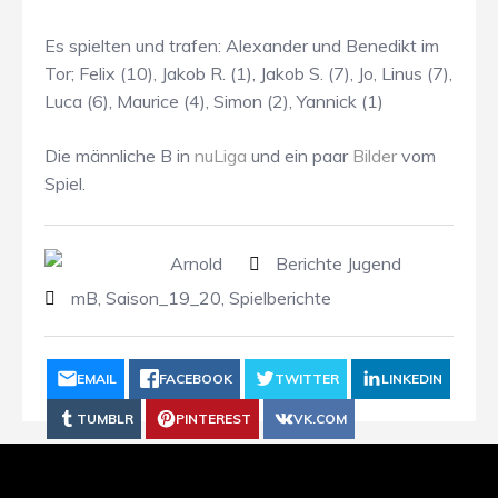
Es spielten und trafen: Alexander und Benedikt im
Tor; Felix (10), Jakob R. (1), Jakob S. (7), Jo, Linus (7),
Luca (6), Maurice (4), Simon (2), Yannick (1)
Die männliche B in
nuLiga
und ein paar
Bilder
vom
Spiel.
Arnold
Berichte Jugend
mB
,
Saison_19_20
,
Spielberichte
EMAIL
FACEBOOK
TWITTER
LINKEDIN
TUMBLR
PINTEREST
VK.COM