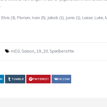
.
lvis (3), Florian, Ivan (5), Jakob (1), Junis (1), Lasse, Luke, 
mD2
,
Saison_19_20
,
Spielberichte
IN
TUMBLR
PINTEREST
VK.COM