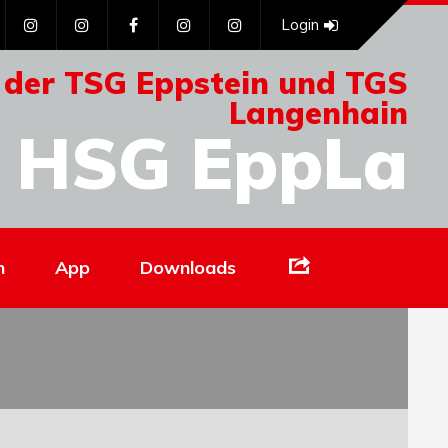
Login
 der TSG Eppstein und TGS
Langenhain
HSG EppLa
Links
n
App
Downloads