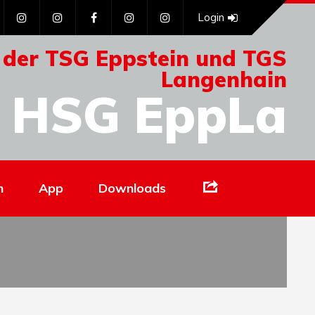
Login
 der TSG Eppstein und TGS
Langenhain
HSG EppLa
Links
n
App
Downloads