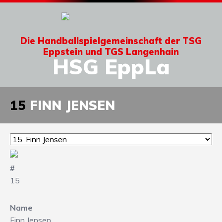
Die Handballspielgemeinschaft der TSG
Eppstein und TGS Langenhain
HSG EppLa
15
FINN JENSEN
#
15
Name
Finn Jensen