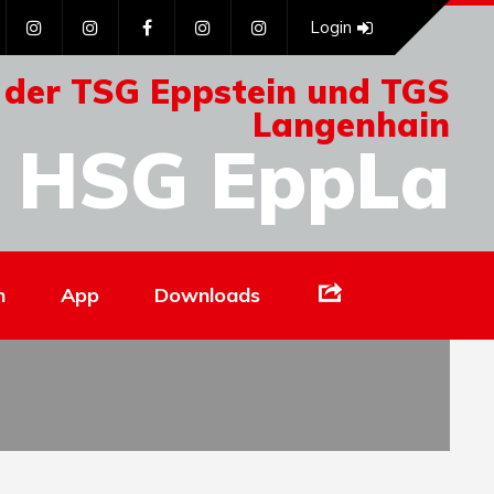
Login
 der TSG Eppstein und TGS
Langenhain
HSG EppLa
Links
n
App
Downloads