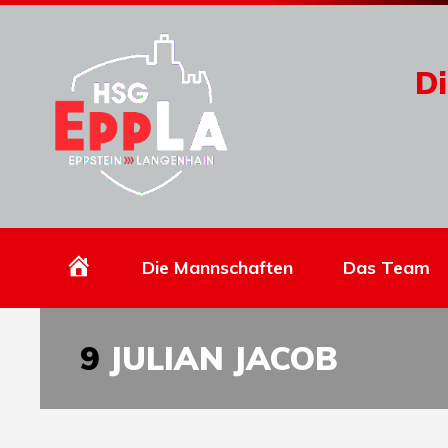
Di
Homepage
Die Mannschaften
Das Team
9
JULIAN JACOB