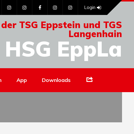
Login
 der TSG Eppstein und TGS
Langenhain
HSG EppLa
Links
n
App
Downloads