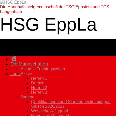
Die Handballspielgemeinschaft der TSG Eppstein und TGS
Langenhain
HSG EppLa
Homepage
Die Mannschaften
Aktuelle Trainingszeiten
Login
Aktive
Herren 1
Damen
Herren 2
Herren 3
Jugend
Qualifikationen und Standortbestimmungen
Saison 2026/2027
Weibliche A-Jugend
Männliche B-Jugend