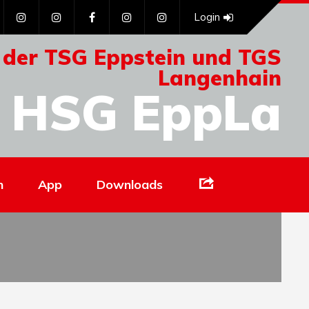
Login
 der TSG Eppstein und TGS
Langenhain
HSG EppLa
Links
n
App
Downloads