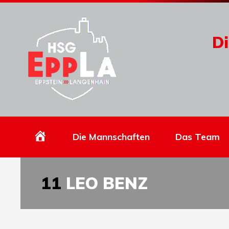
Di
Homepage
Die Mannschaften
Das Team
11
LEO BENZ