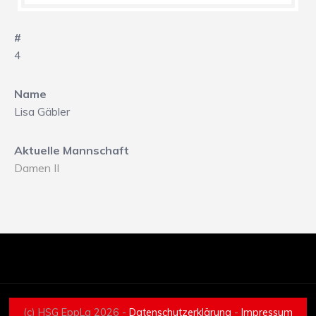
#
4
Name
Lisa Gäbler
Aktuelle Mannschaft
Damen II
(c) HSG EppLa 2026 -
Datenschutzerklärung
-
Impressum