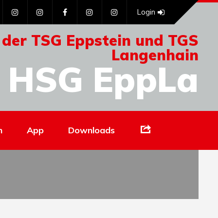
Login
 der TSG Eppstein und TGS
Langenhain
HSG EppLa
Links
n
App
Downloads