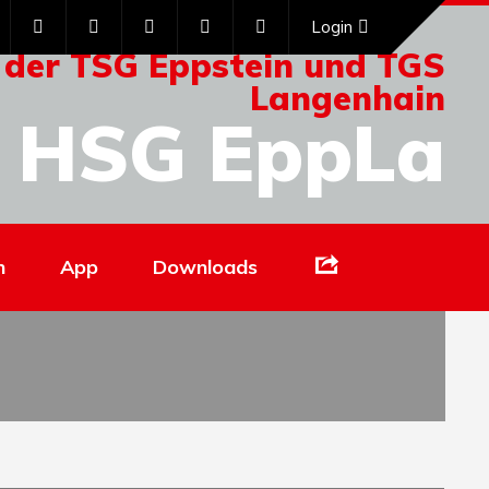
Login
 der TSG Eppstein und TGS
Langenhain
HSG EppLa
Links
n
App
Downloads