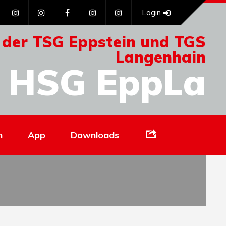
Login
 der TSG Eppstein und TGS
Langenhain
HSG EppLa
Links
n
App
Downloads