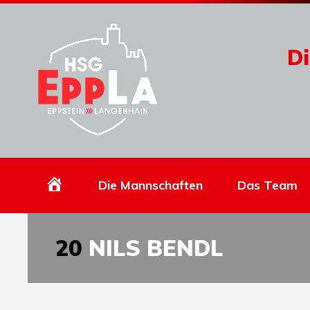
Di
Homepage
Die Mannschaften
Das Team
20
NILS BENDL