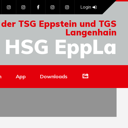
Login
 der TSG Eppstein und TGS
Langenhain
HSG EppLa
Links
n
App
Downloads