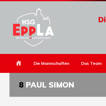
Di
Homepage
Die Mannschaften
Das Team
8
PAUL SIMON