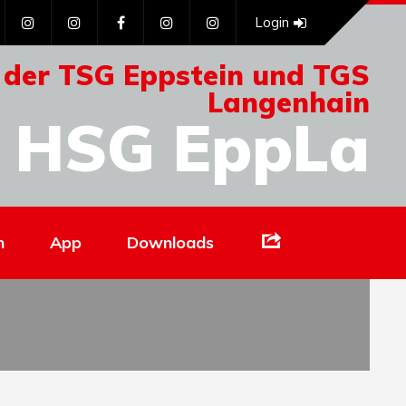
Login
 der TSG Eppstein und TGS
Langenhain
HSG EppLa
Links
n
App
Downloads