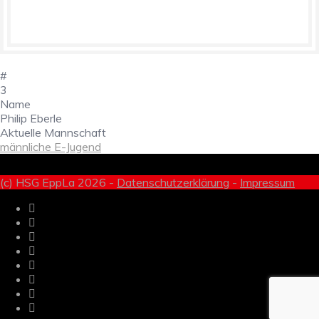
#
3
Name
Philip Eberle
Aktuelle Mannschaft
männliche E-Jugend
(c) HSG EppLa 2026 -
Datenschutzerklärung
-
Impressum