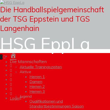
Die Handballspielgemeinschaft
der TSG Eppstein und TGS
Langenhain
HSG EppLa
Homepage
Die Mannschaften
Aktuelle Trainingszeiten
Aktive
Herren 1
Damen
Herren 2
Herren 3
Jugend
Login
Qualifikationen und
Standortbestimmungen Saison