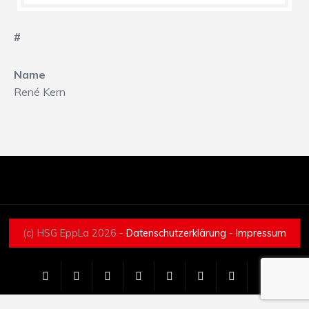
#
Name
René Kern
(c) HSG EppLa 2026 -
Datenschutzerklärung
-
Impressum