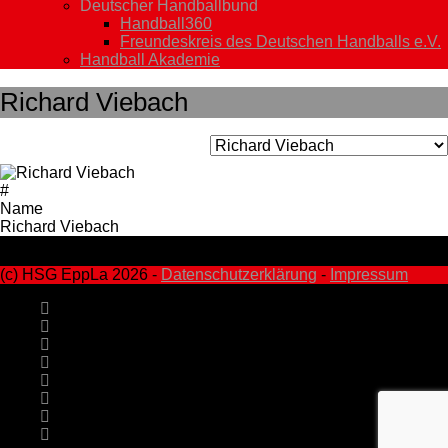
Deutscher Handballbund
Handball360
Freundeskreis des Deutschen Handballs e.V.
Handball Akademie
Richard Viebach
#
Name
Richard Viebach
(c) HSG EppLa 2026 -
Datenschutzerklärung
-
Impressum