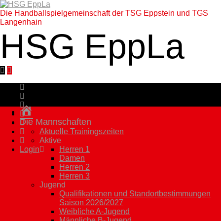
Die Handballspielgemeinschaft der TSG Eppstein und TGS
Langenhain
HSG EppLa
Homepage
Die Mannschaften
Aktuelle Trainingszeiten
Aktive
Login
Herren 1
Damen
Herren 2
Herren 3
Jugend
Qualifikationen und Standortbestimmungen
Saison 2026/2027
Weibliche A-Jugend
Männliche B-Jugend