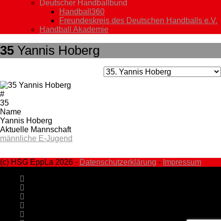
Deutscher Handballbund
Handball360
Freundeskreis des Deutschen Handballs e.V.
Handball Akademie
35
Yannis Hoberg
#
35
Name
Yannis Hoberg
Aktuelle Mannschaft
männliche E-Jugend
(c) HSG EppLa 2026 -
Datenschutzerklärung
-
Impressum