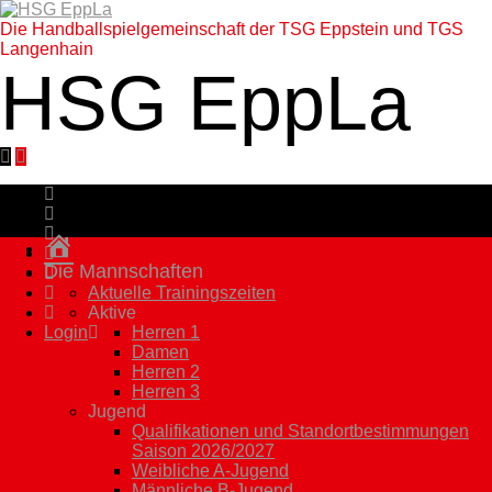
Die Handballspielgemeinschaft der TSG Eppstein und TGS
Langenhain
HSG EppLa
Homepage
Die Mannschaften
Aktuelle Trainingszeiten
Aktive
Login
Herren 1
Damen
Herren 2
Herren 3
Jugend
Qualifikationen und Standortbestimmungen
Saison 2026/2027
Weibliche A-Jugend
Männliche B-Jugend