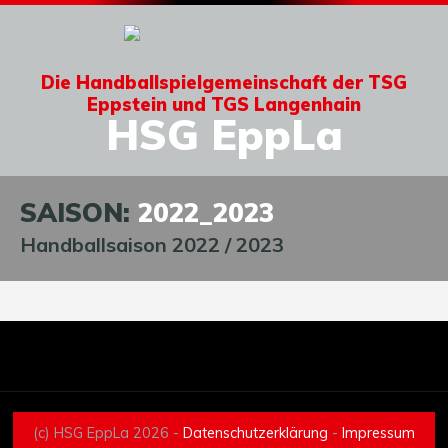
Die Handballspielgemeinschaft der TSG
Eppstein und TGS Langenhain
HSG EppLa
SAISON:
2022_2023
Handballsaison 2022 / 2023
(c) HSG EppLa 2026 -
Datenschutzerklärung
-
Impressum