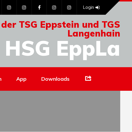
Login
 der TSG Eppstein und TGS
Langenhain
HSG EppLa
Links
n
App
Downloads