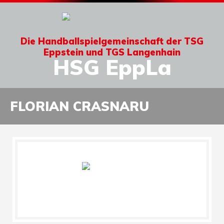
Die Handballspielgemeinschaft der TSG
Eppstein und TGS Langenhain
HSG EppLa
FLORIAN CRASNARU