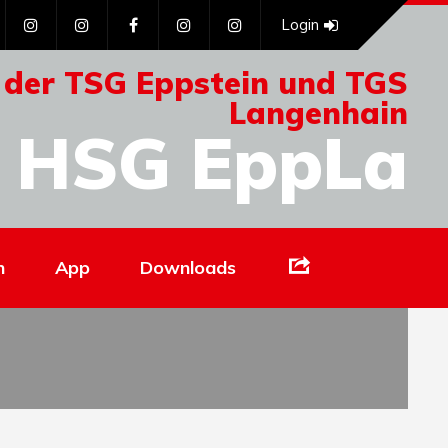
Login
 der TSG Eppstein und TGS
Langenhain
HSG EppLa
Links
n
App
Downloads