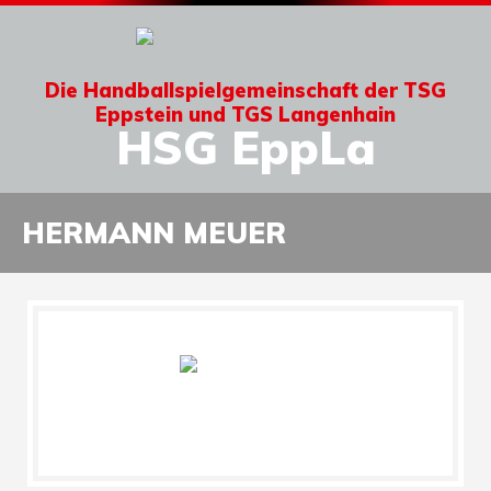
Die Handballspielgemeinschaft der TSG
Eppstein und TGS Langenhain
HSG EppLa
HERMANN MEUER