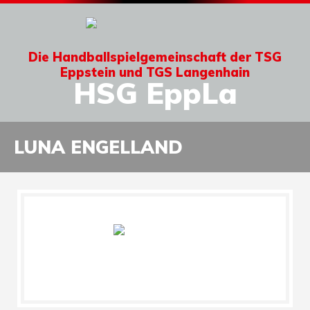
Die Handballspielgemeinschaft der TSG
Eppstein und TGS Langenhain
HSG EppLa
LUNA ENGELLAND