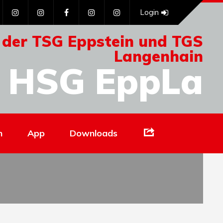
Login
 der TSG Eppstein und TGS
Langenhain
HSG EppLa
Links
n
App
Downloads