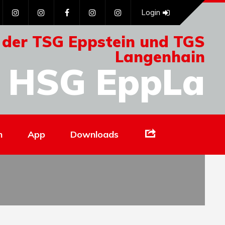
Login
 der TSG Eppstein und TGS
Langenhain
HSG EppLa
Links
n
App
Downloads