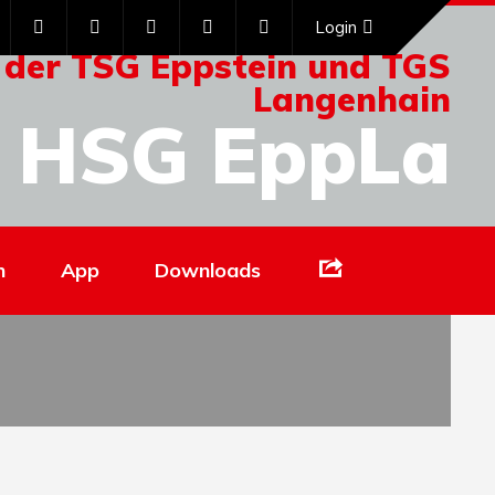
Login
 der TSG Eppstein und TGS
Langenhain
HSG EppLa
Links
n
App
Downloads