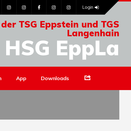
Login
 der TSG Eppstein und TGS
Langenhain
HSG EppLa
Links
n
App
Downloads