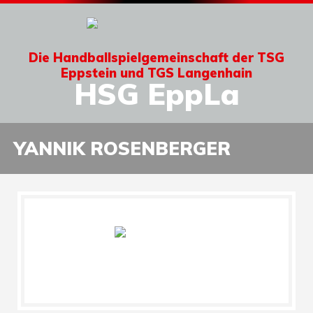
Die Handballspielgemeinschaft der TSG
Eppstein und TGS Langenhain
HSG EppLa
YANNIK ROSENBERGER