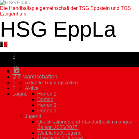
Die Handballspielgemeinschaft der TSG Eppstein und TGS
Langenhain
HSG EppLa
Homepage
Die Mannschaften
Aktuelle Trainingszeiten
Aktive
Login
Herren 1
Damen
Herren 2
Herren 3
Jugend
Qualifikationen und Standortbestimmungen
Saison 2026/2027
Weibliche A-Jugend
Männliche B-Jugend