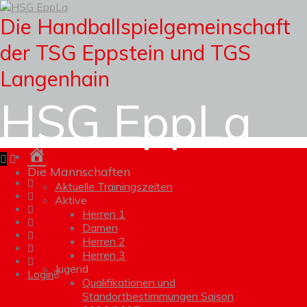
Die Handballspielgemeinschaft
der TSG Eppstein und TGS
Langenhain
HSG EppLa
Homepage
Die Mannschaften
Aktuelle Trainingszeiten
Aktive
Herren 1
Damen
Herren 2
Herren 3
Jugend
Login
Qualifikationen und
Standortbestimmungen Saison