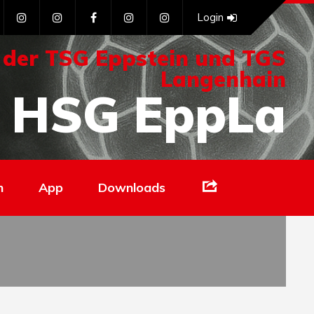
Login
 der TSG Eppstein und TGS
Langenhain
HSG EppLa
Links
n
App
Downloads