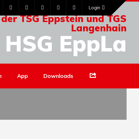
Login
 der TSG Eppstein und TGS
Langenhain
HSG EppLa
Links
n
App
Downloads