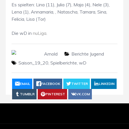
Es spielten: Lina (11), Julia (7), Maja (4), Nele (3),
Lena (1), Annamaria, , Natascha, Tamara, Sina,
Felicia, Lisa (Tor)
Die wD in
nuLiga
.
Arnold
Berichte Jugend
Saison_19_20
,
Spielberichte
,
wD
EMAIL
FACEBOOK
TWITTER
LINKEDIN
TUMBLR
PINTEREST
VK.COM