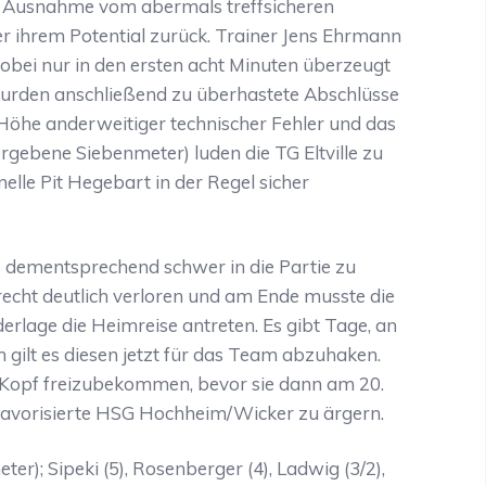
it Ausnahme vom abermals treffsicheren
ter ihrem Potential zurück. Trainer Jens Ehrmann
wobei nur in den ersten acht Minuten überzeugt
urden anschließend zu überhastete Abschlüsse
 Höhe anderweitiger technischer Fehler und das
ergebene Siebenmeter) luden die TG Eltville zu
lle Pit Hegebart in der Regel sicher
 dementsprechend schwer in die Partie zu
echt deutlich verloren und am Ende musste die
erlage die Heimreise antreten. Es gibt Tage, an
en gilt es diesen jetzt für das Team abzuhaken.
n Kopf freizubekommen, bevor sie dann am 20.
avorisierte HSG Hochheim/Wicker zu ärgern.
ter); Sipeki (5), Rosenberger (4), Ladwig (3/2),