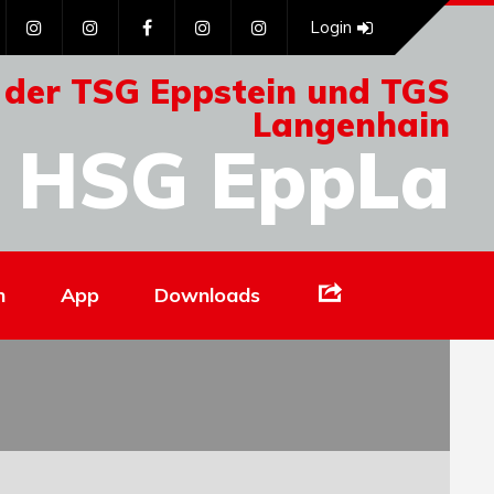
Login
 der TSG Eppstein und TGS
Langenhain
HSG EppLa
Links
n
App
Downloads