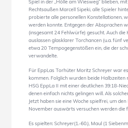
Spiel in der „Hölle am Wiesweg“ blieben, m
Rechtsaußen Marcell Sipeki, alle Spieler hin
probierte alle personellen Konstellationen, 
werden konnte. Entgegen der Absprachen w
(insgesamt 24 Fehlwürfe) gesucht. Auch die
auslassen glasklarer Torchancen (u.a. fünf v
etwa 20 Tempogegenstößen ein, die der schne
verwandelte.
Für EppLas Torhüter Moritz Schreyer war es
kommen. Folglich wurden beide Halbzeiten r
HSG EppLa II mit einer deutlichen 39:18-Nied
denen einfach nichts gelingen will. Als solch
Jetzt haben sie eine Woche spielfrei, um de
November auswärts versuchen werden die f
Es spielten: Schreyer(1.-60.), Maul (1 Siebenme